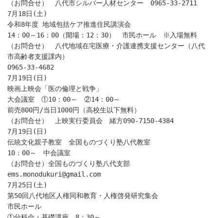
（お問合せ）　八代市シルバー人材センター　0965-33-2711
7月18日(土)
令和8年度 地域包括ケア推進住民講演会
14：00～16：00（開場：12：30）　市民ホール　※入場無料
（お問合せ）　八代地域在宅医療・介護連携支援センター（八代
市高齢者支援課内）
0965-33-4682
7月19日(日)
映画上映会「医の倫理と戦争」
大会議室　①10：00～　②14：00～
前売800円/当日1000円（高校生以下無料）
（お問合せ）　上映実行委員会　緒方090-7150-4384
7月19日(日)
伝統文化親子教室　全国ものづくり塾八代教室
10：00～　中会議室
（お問合せ）全国ものづくり塾八代支部 
ems.monodukuri@gmail.com
7月25日(土)
第50回八代地区人権同和教育・人権啓発研究集会
市民ホール
①分科会・基礎講座　8：30～　