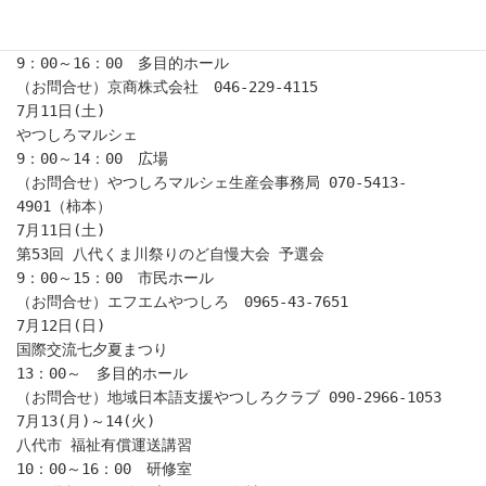
7月4(土)～5(日)
ミニッツカップ2026九州ブロック
9：00～16：00　多目的ホール
（お問合せ）京商株式会社　046-229-4115
7月11日(土)
やつしろマルシェ
9：00～14：00　広場
（お問合せ）やつしろマルシェ生産会事務局 070-5413-
4901（柿本）
7月11日(土)
第53回 八代くま川祭りのど自慢大会 予選会
9：00～15：00　市民ホール
（お問合せ）エフエムやつしろ　0965-43-7651
7月12日(日)
国際交流七夕夏まつり
13：00～　多目的ホール
（お問合せ）地域日本語支援やつしろクラブ 090-2966-1053
7月13(月)～14(火)
八代市 福祉有償運送講習
10：00～16：00　研修室